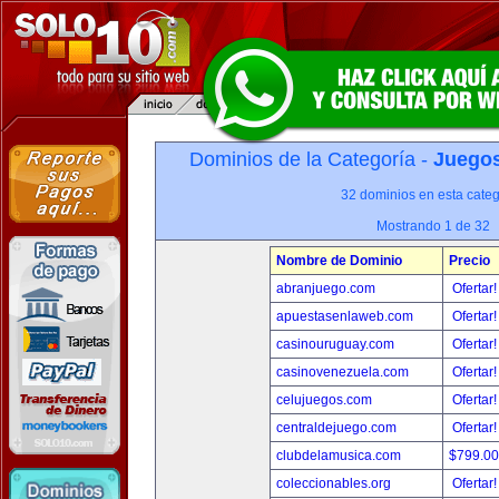
Dominios de la Categoría -
Juegos
32 dominios en esta categ
Mostrando 1 de 32
Nombre de Dominio
Precio
abranjuego.com
Ofertar
apuestasenlaweb.com
Ofertar
casinouruguay.com
Ofertar
casinovenezuela.com
Ofertar
celujuegos.com
Ofertar
centraldejuego.com
Ofertar
clubdelamusica.com
$799.0
coleccionables.org
Ofertar