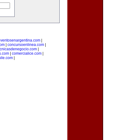
ventosenargentina.com
|
com
|
concursoenlinea.com
|
ecnicasdenegocio.com
|
s.com
|
comercialice.com
|
hile.com
|