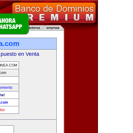
a.com
 puesto en Venta
INEA.COM
.com
nimiento
ta!
a.com
tas