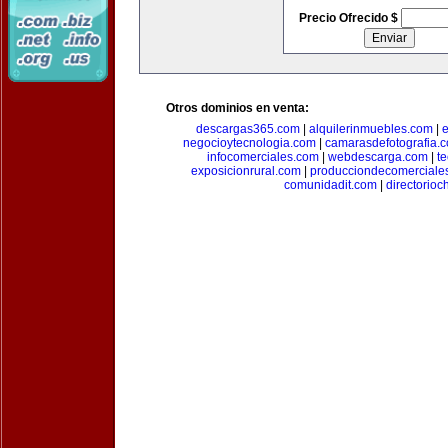
Precio Ofrecido $
Otros dominios en venta:
descargas365.com
|
alquilerinmuebles.com
|
e
negocioytecnologia.com
|
camarasdefotografia.
infocomerciales.com
|
webdescarga.com
|
t
exposicionrural.com
|
producciondecomerciale
comunidadit.com
|
directorioc