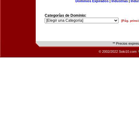
Dominios Expirados
|
Industrias
|
Indu
Categorías de Dominio:
[Pág. princi
** Precios expre
© 2002/2022 Solo10.com