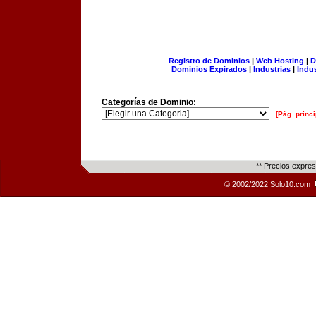
Registro de Dominios
|
Web Hosting
|
D
Dominios Expirados
|
Industrias
|
Indu
Categorías de Dominio:
[Pág. princi
** Precios expre
© 2002/2022 Solo10.com