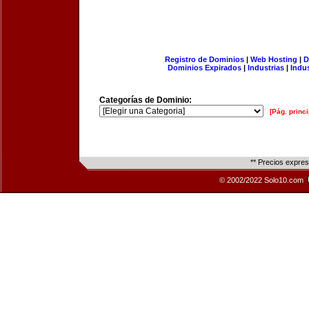
Registro de Dominios
|
Web Hosting
|
D
Dominios Expirados
|
Industrias
|
Indu
Categorías de Dominio:
[Pág. princi
** Precios expre
© 2002/2022 Solo10.com