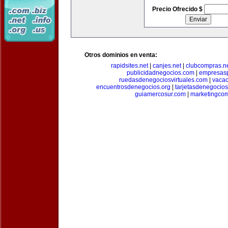
Precio Ofrecido $
Otros dominios en venta:
rapidsites.net
|
canjes.net
|
clubcompras.n
publicidadnegocios.com
|
empresas
ruedasdenegociosvirtuales.com
|
vacac
encuentrosdenegocios.org
|
tarjetasdenegocio
guiamercosur.com
|
marketingcom