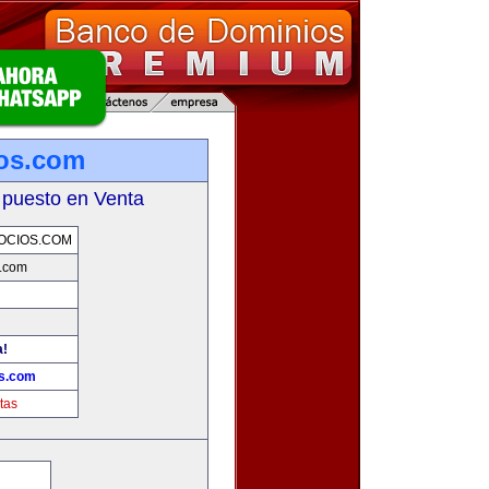
ios.com
 puesto en Venta
OCIOS.COM
s.com
a!
os.com
tas