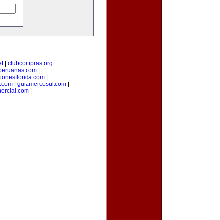
et
|
clubcompras.org
|
peruanas.com
|
ionesflorida.com
|
s.com
|
guiamercosul.com
|
ercial.com
|