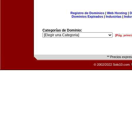
Registro de Dominios
|
Web Hosting
|
D
Dominios Expirados
|
Industrias
|
Indu
Categorías de Dominio:
[Pág. princi
** Precios expre
© 2002/2022 Solo10.com