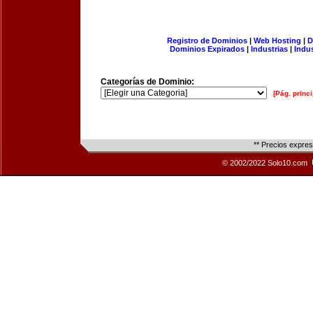
Registro de Dominios
|
Web Hosting
|
D
Dominios Expirados
|
Industrias
|
Indu
Categorías de Dominio:
[Pág. princi
** Precios expre
© 2002/2022 Solo10.com