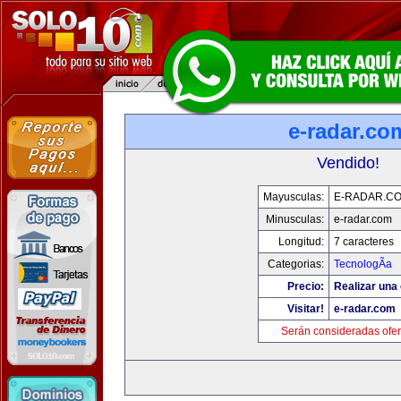
e-radar.co
Vendido!
Mayusculas:
E-RADAR.C
Minusculas:
e-radar.com
Longitud:
7 caracteres
Categorias:
TecnologÃ­a
Precio:
Realizar una 
Visitar!
e-radar.com
Serán consideradas ofer