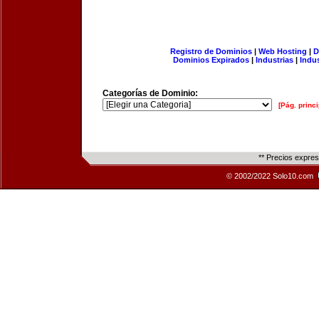
Registro de Dominios
|
Web Hosting
|
D
Dominios Expirados
|
Industrias
|
Indu
Categorías de Dominio:
[Pág. princi
** Precios expre
© 2002/2022 Solo10.com