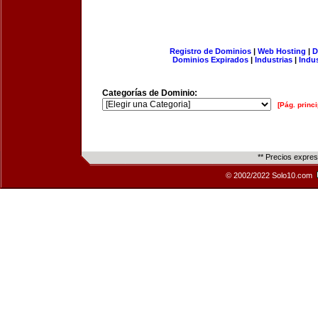
Registro de Dominios
|
Web Hosting
|
D
Dominios Expirados
|
Industrias
|
Indu
Categorías de Dominio:
[Pág. princi
** Precios expre
© 2002/2022 Solo10.com