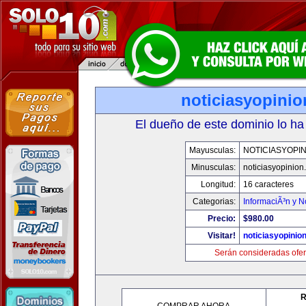
noticiasyopini
El dueño de este dominio lo ha
Mayusculas:
NOTICIASYOPI
Minusculas:
noticiasyopinion
Longitud:
16 caracteres
Categorias:
InformaciÃ³n y N
Precio:
$980.00
Visitar!
noticiasyopinio
Serán consideradas ofer
R