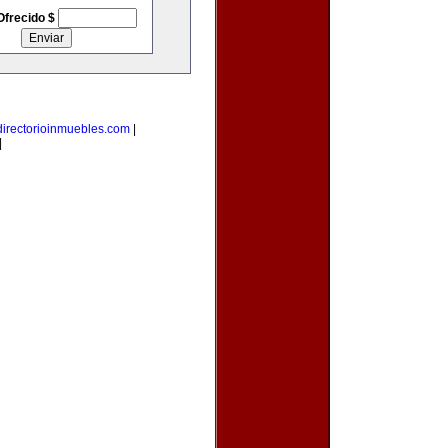
Ofrecido $
directorioinmuebles.com
|
|