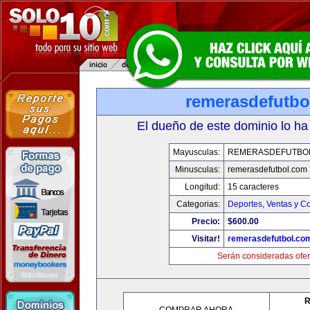
remerasdefutbo
El dueño de este dominio lo ha
Mayusculas:
REMERASDEFUTBO
Minusculas:
remerasdefutbol.com
Longitud:
15 caracteres
Categorias:
Deportes
,
Ventas y Co
Precio:
$600.00
Visitar!
remerasdefutbol.co
Serán consideradas ofer
R