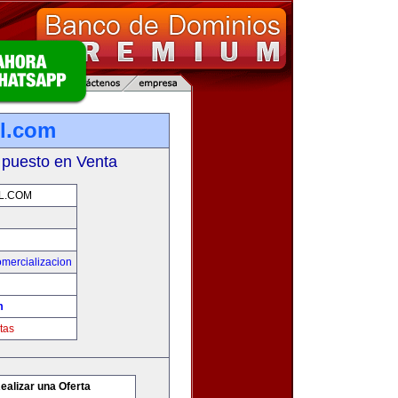
l.com
 puesto en Venta
L.COM
mercializacion
m
tas
ealizar una Oferta