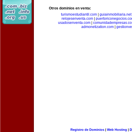
Otros dominios en venta:
turismoestudiantil.com
|
guiainmobiliaria.net
relojesenventa.com
|
puertoriconegocios.c
usadosenventa.com
|
comunidadempresas.c
admonetization.com
|
gestionv
Registro de Dominios
|
Web Hosting
|
D