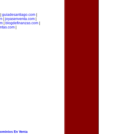
|
guiadesantiago.com
|
om
|
joyasenventa.com
|
om
|
blogdefinanzas.com
|
entas.com
|
ominios En Venta