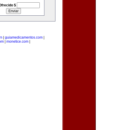
Ofrecido $
om
|
guiamedicamentos.com
|
com
|
monetice.com
|