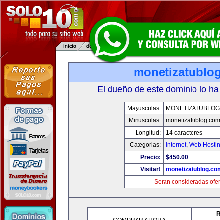
monetizatublo
El dueño de este dominio lo ha
Mayusculas:
MONETIZATUBLOG
Minusculas:
monetizatublog.com
Longitud:
14 caracteres
Categorias:
Internet
,
Web Hostin
Precio:
$450.00
Visitar!
monetizatublog.co
Serán consideradas ofer
R