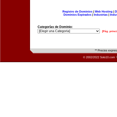
Registro de Dominios
|
Web Hosting
|
D
Dominios Expirados
|
Industrias
|
Indu
Categorías de Dominio:
[Pág. princi
** Precios expre
© 2002/2022 Solo10.com