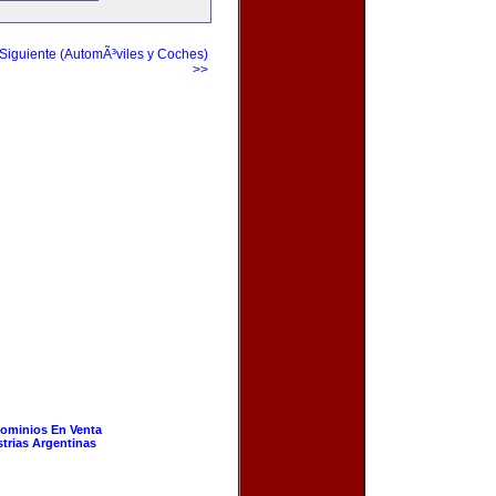
Siguiente (AutomÃ³viles y Coches)
>>
ominios En Venta
strias Argentinas