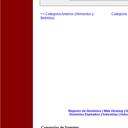
<< Categoria Anterior (Alimentos y
Categoria 
Bebidas)
Registro de Dominios
|
Web Hosting
|
D
Dominios Expirados
|
Industrias
|
Indu
Categorías de Dominio: