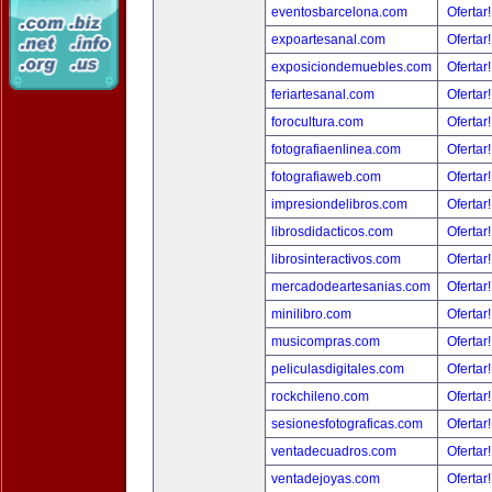
eventosbarcelona.com
Ofertar
expoartesanal.com
Ofertar
exposiciondemuebles.com
Ofertar
feriartesanal.com
Ofertar
forocultura.com
Ofertar
fotografiaenlinea.com
Ofertar
fotografiaweb.com
Ofertar
impresiondelibros.com
Ofertar
librosdidacticos.com
Ofertar
librosinteractivos.com
Ofertar
mercadodeartesanias.com
Ofertar
minilibro.com
Ofertar
musicompras.com
Ofertar
peliculasdigitales.com
Ofertar
rockchileno.com
Ofertar
sesionesfotograficas.com
Ofertar
ventadecuadros.com
Ofertar
ventadejoyas.com
Ofertar