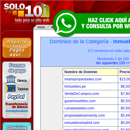
Dominios de la Categoría -
Inmueb
372 dominios en esta categ
Mostrando 1 de 150
Ver siguientes 150 >>
Nombre de Dominio
Preci
miamipropiedades.com
$15,0
Inmuebles.pe
$8,50
VentaDeCampos.com
$7,90
guiainmuebles.com
$5,50
i-propiedades.com
$5,50
propiedadesenventa.com
$5,49
inmueblesmadrid.com
$5,00