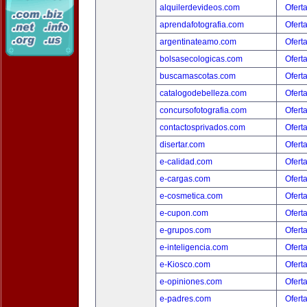
alquilerdevideos.com
Ofert
aprendafotografia.com
Ofert
argentinateamo.com
Ofert
bolsasecologicas.com
Ofert
buscamascotas.com
Ofert
catalogodebelleza.com
Ofert
concursofotografia.com
Ofert
contactosprivados.com
Ofert
disertar.com
Ofert
e-calidad.com
Ofert
e-cargas.com
Ofert
e-cosmetica.com
Ofert
e-cupon.com
Ofert
e-grupos.com
Ofert
e-inteligencia.com
Ofert
e-Kiosco.com
Ofert
e-opiniones.com
Ofert
e-padres.com
Ofert