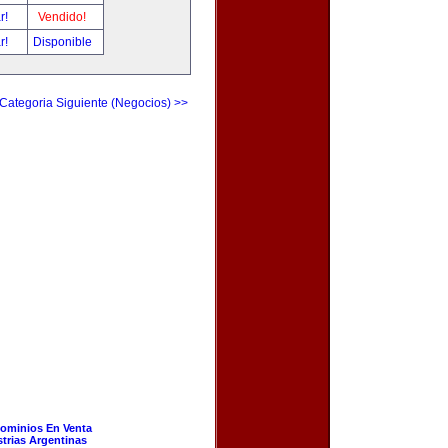
ar!
Vendido!
ar!
Disponible
Categoria Siguiente (Negocios) >>
ominios En Venta
strias Argentinas