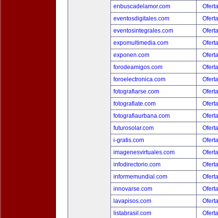
enbuscadelamor.com
Ofert
eventosdigitales.com
Ofert
eventosintegrales.com
Ofert
expomultimedia.com
Ofert
exponen.com
Ofert
forodeamigos.com
Ofert
foroelectronica.com
Ofert
fotografiarse.com
Ofert
fotografiate.com
Ofert
fotografiaurbana.com
Ofert
futurosolar.com
Ofert
i-gratis.com
Ofert
imagenesvirtuales.com
Ofert
infodirectorio.com
Ofert
informemundial.com
Ofert
innovarse.com
Ofert
lavapisos.com
Ofert
listabrasil.com
Ofert