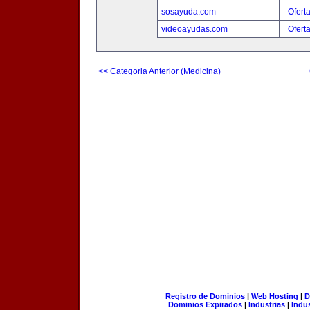
sosayuda.com
Ofert
videoayudas.com
Ofert
<< Categoria Anterior (Medicina)
Registro de Dominios
|
Web Hosting
|
D
Dominios Expirados
|
Industrias
|
Indu