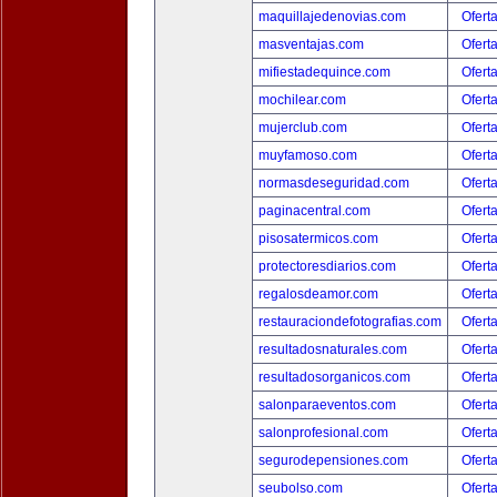
maquillajedenovias.com
Ofert
masventajas.com
Ofert
mifiestadequince.com
Ofert
mochilear.com
Ofert
mujerclub.com
Ofert
muyfamoso.com
Ofert
normasdeseguridad.com
Ofert
paginacentral.com
Ofert
pisosatermicos.com
Ofert
protectoresdiarios.com
Ofert
regalosdeamor.com
Ofert
restauraciondefotografias.com
Ofert
resultadosnaturales.com
Ofert
resultadosorganicos.com
Ofert
salonparaeventos.com
Ofert
salonprofesional.com
Ofert
segurodepensiones.com
Ofert
seubolso.com
Ofert